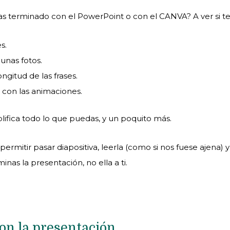
s terminado con el PowerPoint o con el CANVA? A ver si t
es.
unas fotos.
ngitud de las frases.
 con las animaciones.
ifica todo lo que puedas, y un poquito más.
mitir pasar diapositiva, leerla (como si nos fuese ajena) y d
as la presentación, no ella a ti.
on la presentación.