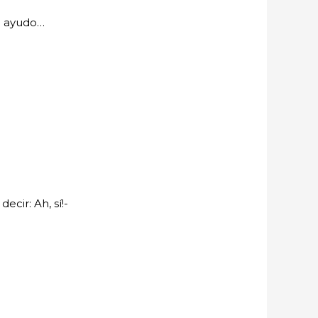
e ayudo…
ecir: Ah, sí!-