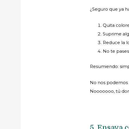
¿Seguro que ya ha
Quita color
Suprime alg
Reduce la lo
No te pases
Resumiendo: simpl
No nos podemos per
Nooooooo, tú domin
5. Ensaya c