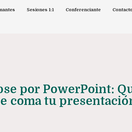
amantes
Sesiones 1:1
Conferenciante
Contact
pse por PowerPoint: Q
te coma tu presentació