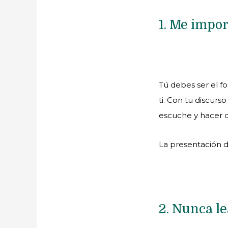
1. Me impor
Tú debes ser el f
ti. Con tu discur
escuche y hacer q
La presentación d
2.
Nunca lea