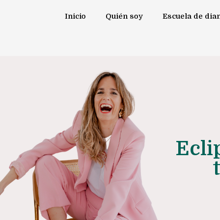
Ir
Inicio
Quién soy
Escuela de di
al
contenido
Ecli