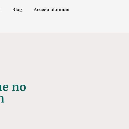
o
Blog
Acceso alumnas
ue no
n