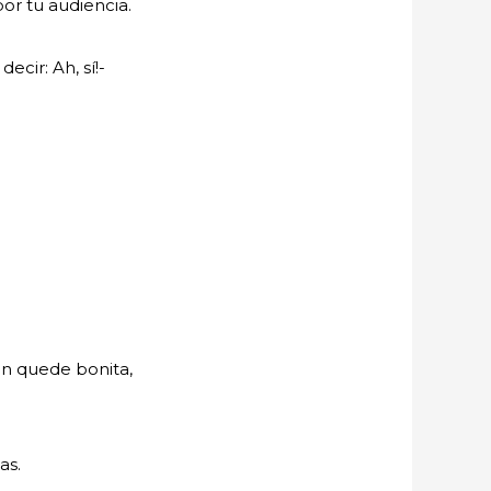
por tu audiencia.
ecir: Ah, sí!-
ón quede bonita,
as.