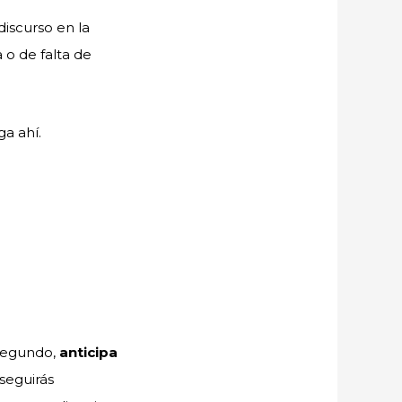
discurso en la
 o de falta de
a ahí.
 segundo,
anticipa
nseguirás